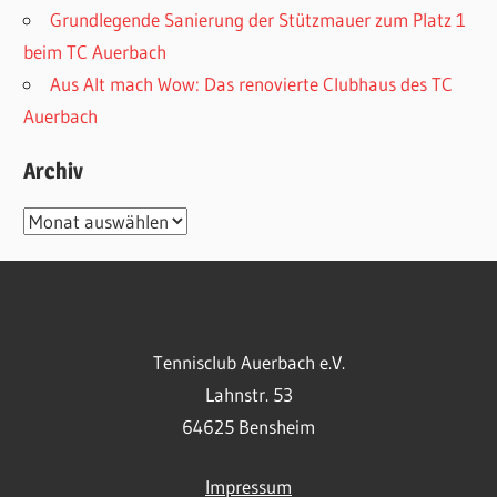
Grundlegende Sanierung der Stützmauer zum Platz 1
beim TC Auerbach
Aus Alt mach Wow: Das renovierte Clubhaus des TC
Auerbach
Archiv
Archiv
Tennisclub Auerbach e.V.
Lahnstr. 53
64625 Bensheim
Impressum