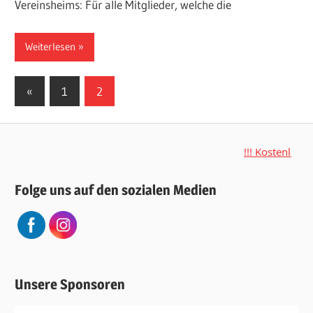
Vereinsheims: Für alle Mitglieder, welche die
Weiterlesen
Seitennummerierung
Vorherige
«
1
2
Beiträge
der
Beiträge
!!! Kostenloses 
Folge uns auf den sozialen Medien
Unsere Sponsoren